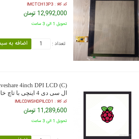
كد كالا : IMCTCH13P3
12,992,000 تومان
تحویل 1 الی 3 ساعت
تعداد :
veshare 4inch DPI LCD (C)
ال سی دی 4 اینچی با تاچ خازنی و رزولوشن 720 در 720 پیکسلی
كد كالا : IMLCDWSHDPILCD1
11,289,600 تومان
تحویل 1 الی 3 ساعت