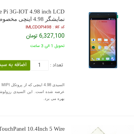
e Pi 3G-IOT 4.98 inch LCD
نمایشگر 4.98 اینچی مخصوص برد اورنج پای تری جی آیوت
كد كالا : IMLCDOPI498
6,327,100 تومان
تحویل 1 الی 3 ساعت
تعداد :
بهره می برد.
TouchPanel 10.4Inch 5 Wire