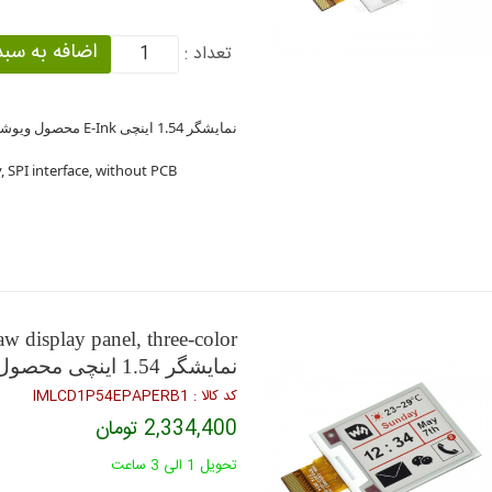
تعداد :
نمایشگر 1.54 اینچی E-Ink محصول ویوشیر
, SPI interface, without PCB
w display panel, three-color
نمایشگر 1.54 اینچی محصول ویوشیر
كد كالا : IMLCD1P54EPAPERB1
2,334,400 تومان
تحویل 1 الی 3 ساعت