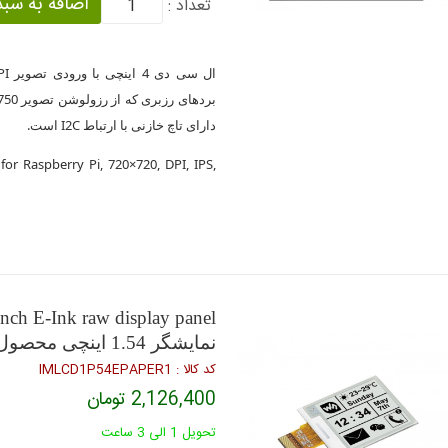
تعداد :
دارای تاچ خازنی با ارتباط I2C است.
or Raspberry Pi, 720×720, DPI, IPS,
nch E-Ink raw display panel
نمایشگر 1.54 اینچی محصول ویوشیر
كد كالا : IMLCD1P54EPAPER1
2,126,400 تومان
تحویل 1 الی 3 ساعت