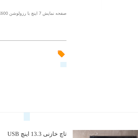
صفحه نمایش 7 اینچ با رزولوشن 1024X600 با کیفیت قابل قبول
تاچ خازنی 13.3 اینچ USB