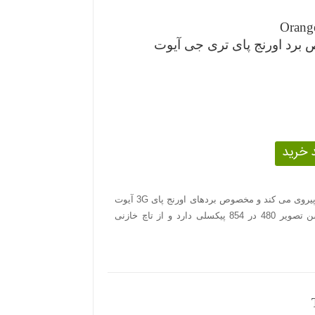
Orang
السیدی 4.98 اینچی که از پروتکل MIPI پیروی می کند و مخصوص بردهای اورنج پای 3G آیوت
عرضه شده است. این السیدی رزولوشن تصویر 480 در 854 پیکسلی دارد و از تاچ خازنی