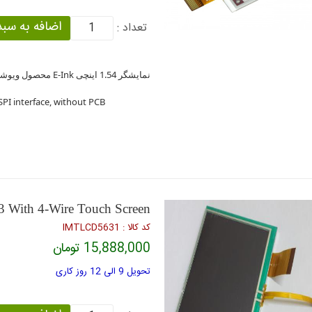
تعداد :
نمایشگر 1.54 اینچی E-Ink محصول ویوشیر
 SPI interface, without PCB
 With 4-Wire Touch Screen
كد كالا : IMTLCD5631
15,888,000 تومان
تحویل 9 الی 12 روز کاری