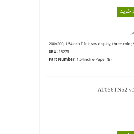
200x200, 1.54inch E-Ink raw display, three-color,
SKU:
13275
Part Number:
1.54inch e-Paper (B)
AT056TN52 v.3