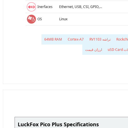
Inerfaces
Ethernet, USB, CSI, GPIO,...
OS
Linux
تراشه RV1103
Cortex-A7
64MB RAM
uSD Car
ارزان قیمت
LuckFox Pico Plus Specifications