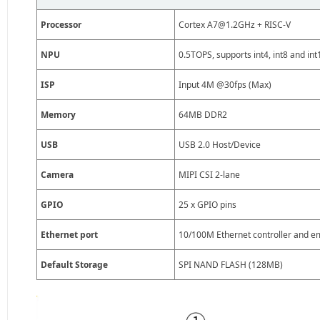
Processor
Cortex A7@1.2GHz + RISC-V
NPU
0.5TOPS, supports int4, int8 and int
ISP
Input 4M @30fps (Max)
Memory
64MB DDR2
USB
USB 2.0 Host/Device
Camera
MIPI CSI 2-lane
GPIO
25 x GPIO pins
Ethernet port
10/100M Ethernet controller and 
Default Storage
SPI NAND FLASH (128MB)