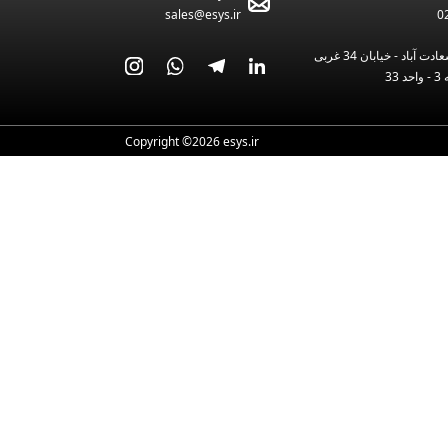
sales@esys.ir
0
ت آباد - خیابان 34 غربی
Copyright ©2026 esys.ir