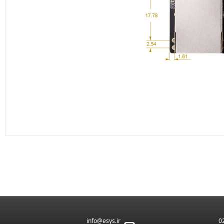
2755
info@esys.ir
0