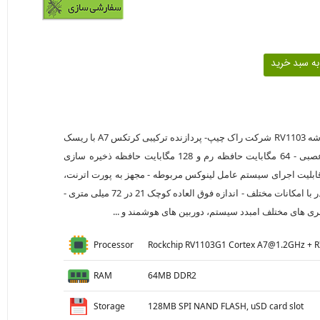
برد لاک فاکس پیکو پلاس با تراشه RV1103 شرکت راک چیپ- پردازنده ترکیبی کرتکس A7 با ریسک
فایو به همراه واحد پردازش عصبی - 64 مگابایت حافظه رم و 128 مگابایت حافظه ذخیره سازی
F به همراه اسلات uSD - قابلیت اجرای سیستم عامل لینوکس مربوطه - مجهز به پورت اترنت،
پورت دوربین و دو ردیف پین هدر با امکانات مختلف - اندازه فوق العاده کوچک 21 در 72 میلی متری -
ری های مختلف امبدد سیستم، دوربین های هوشمند و ...
Processor
Rockchip RV1103G1 Cortex A7@1.2GHz + R
RAM
64MB DDR2
Storage
128MB SPI NAND FLASH, uSD card slot