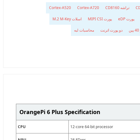
تراشه CD8160
Cortex-A720
Cortex-A520
پورت eDP
پورت MIPI CSI
اسلات M.2 M-Key
ن
دو پورت اترنت
محاسبات لبه
OrangePi 6 Plus Specification
CPU
12-core 64-bit processor
NPU
28.8Tops