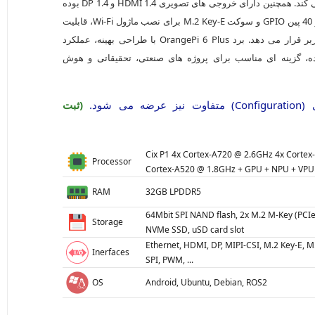
با تجهیزات مختلف را فراهم می کند. همچنین دارای خروجی های تصویری HDMI 1.4 و DP 1.4 بوده
و از طریق پورت Type-C، هدر 40 پین GPIO و سوکت M.2 Key-E برای نصب ماژول Wi-Fi، قابلیت
گسترش بیشتری در اختیار کاربر قرار می دهد. برد OrangePi 6 Plus با طراحی بهینه، عملکرد
ده، گزینه ای مناسب برای پروژه های صنعتی، تحقیقاتی و هوش
ی شود.
(ثبت
Cix P1 4x Cortex‑A720 @ 2.6GHz 4x Corte
Processor
Cortex‑A520 @ 1.8GHz + GPU + NPU + VPU
RAM
32GB LPDDR5
64Mbit SPI NAND flash, 2x M.2 M‑Key (PCIe
Storage
NVMe SSD, uSD card slot
Ethernet, HDMI, DP, MIPI-CSI, M.2 Key-E, M
Inerfaces
SPI, PWM, ...
OS
Android, Ubuntu, Debian, ROS2