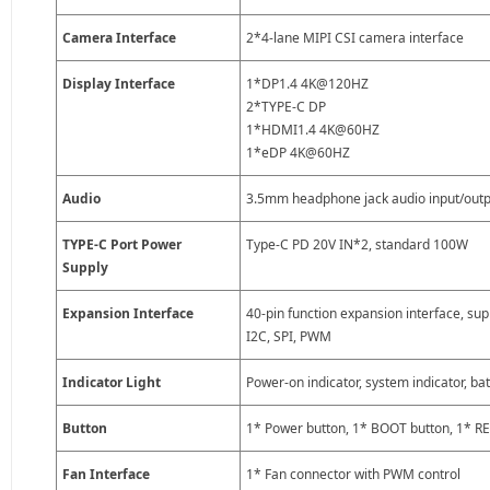
Camera Interface
2*4-lane MIPI CSI camera interface
Display Interface
1*DP1.4 4K@120HZ
2*TYPE-C DP
1*HDMI1.4 4K@60HZ
1*eDP 4K@60HZ
Audio
3.5mm headphone jack audio input/outp
TYPE-C Port Power
Type-C PD 20V IN*2, standard 100W
Supply
Expansion Interface
40-pin function expansion interface, sup
I2C, SPI, PWM
Indicator Light
Power-on indicator, system indicator, ba
Button
1* Power button, 1* BOOT button, 1* R
Fan Interface
1* Fan connector with PWM control