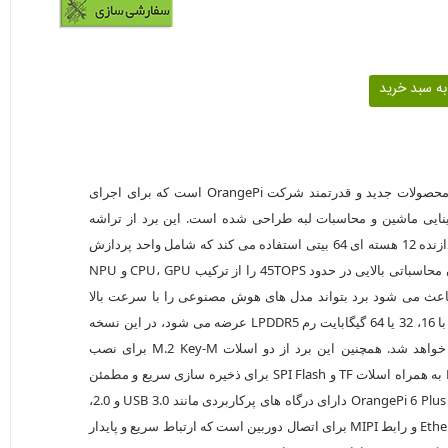
برد اورنج پی 6 پلاس یکی از محصولات جدید و قدرتمند شرکت OrangePi است که برای اجرای
ایی ماشین و محاسبات لبه طراحی شده است. این برد از تراشه
CD8160 یا CIX CD8180 با پردازنده 12 هسته ای 64 بیتی استفاده می کند که شامل واحد پردازش
عصبی (NPU) می باشد و توان محاسباتی بالایی در حدود 45TOPS را از ترکیب CPU، GPU و NPU
 باعث می شود برد بتواند مدل های هوش مصنوعی را با سرعت بالا
پردازش کند. اورنج پی 6 پلاس با 16، 32 یا 64 گیگابایت رم LPDDR5 عرضه می شود، در این نسخه
برد با رم 32 گیگابایت عرضه خواهد شد. همچنین این برد از دو اسلات M.2 Key-M برای نصب
حافظه های SSD از نوع NVMe به همراه اسلات TF و SPI Flash برای ذخیره سازی سریع و مطمئن
بهره می برد. از نظر ارتباطی، OrangePi 6 Plus دارای درگاه های پرکاربردی مانند USB 3.0 و 2.0،
دو پورت شبکه 5 گیگابیتی Ethernet و رابط MIPI برای اتصال دوربین است که ارتباط سریع و پایدار