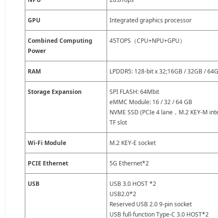
GPU
Integrated graphics processor
Combined Computing
45TOPS（CPU+NPU+GPU）
Power
RAM
LPDDR5: 128-bit x 32;16GB / 32GB / 64
Storage Expansion
SPI FLASH: 64Mbit
eMMC Module: 16 / 32 / 64 GB
NVME SSD (PCIe 4 lane，M.2 KEY-M inte
TF slot
Wi-Fi Module
M.2 KEY-E socket
PCIE Ethernet
5G Ethernet*2
USB
USB 3.0 HOST *2
USB2.0*2
Reserved USB 2.0 9-pin socket
USB full-function Type-C 3.0 HOST*2