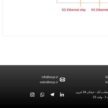
3278
info@esys.ir
0
sales@esys.ir
0
ت آباد - خیابان 34 غربی