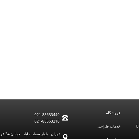
1950
فروشگاه
021-88633449
021-88563210
خدمات طراحی
تهران - بلوار سعادت آباد - خیابان 34 غربی