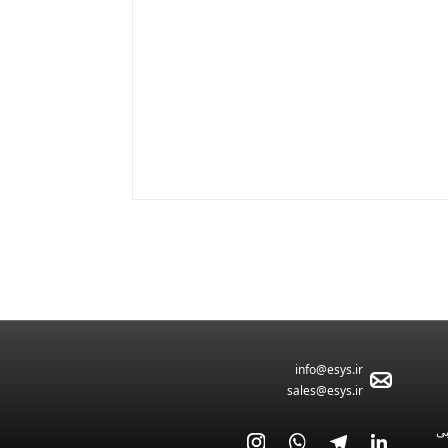
info@esys.ir
sales@esys.ir