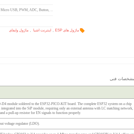
Micro USB, PWM, ADC, Button, ...
ماژول های ESP
,
اینترنت اشیا
,
ماژول وایفای
شخصات فنی
D4 module soldered to the ESP32-PICO-KIT board. The complete ESP32 system on a chip
ntegrated into the SiP module, requiring only an external antenna with LC matching network,
and a pull-up resistor for EN signals to function properly.
t voltage regulator (LDO).