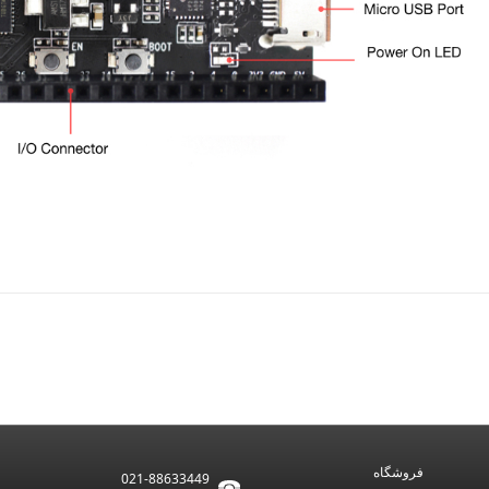
1670
فروشگاه
021-88633449