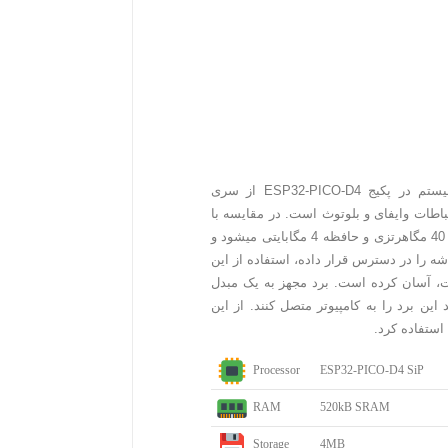
ماژول پیکو کیت ESP32، برد توسعه ای برای سیستم در پکیج ESP32-PICO-D4 از سری
طات وایفای و بلوتوث است. در مقایسه با
ماژول ESP32، این برد دارای اجزایی مانند اسیلاتور 40 مگاهرتزی و حافظه 4 مگابایتی میشود و
اشه را در دسترس قرار داده، استفاده از این
، آسان کرده است. برد مجهز به یک مبدل
 این برد را به کامپیوتر متصل کنند. از این
استفاده کرد.
Processor
ESP32-PICO-D4 SiP
RAM
520kB SRAM
Storage
4MB