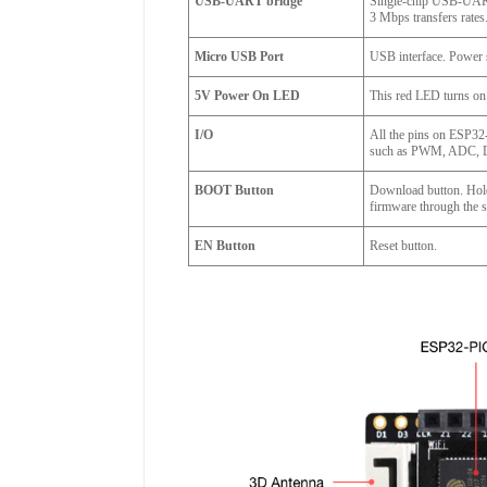
USB-UART bridge
Single-chip USB-UART 
3 Mbps transfers rates
Micro USB Port
USB interface. Power s
5V Power On LED
This red LED turns on 
I/O
All the pins on ESP32
such as PWM, ADC, DAC
BOOT Button
Download button. Hol
firmware through the se
EN Button
Reset button.