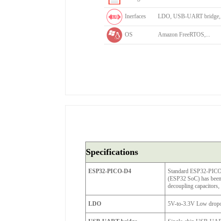
Inerfaces
LDO, USB-UART bridge, 
OS
Amazon FreeRTOS,...
Specifications
ESP32-PICO-D4
Standard ESP32-PICO-
(ESP32 SoC) has been i
decoupling capacitors, 
LDO
5V-to-3.3V Low dropou