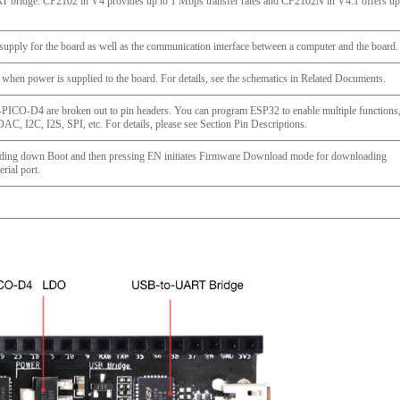
bridge: CP2102 in V4 provides up to 1 Mbps transfer rates and CP2102N in V4.1 offers up
.
upply for the board as well as the communication interface between a computer and the board.
when power is supplied to the board. For details, see the schematics in Related Documents.
-PICO-D4 are broken out to pin headers. You can program ESP32 to enable multiple functions
, I2C, I2S, SPI, etc. For details, please see Section Pin Descriptions.
ding down Boot and then pressing EN initiates Firmware Download mode for downloading
rial port.